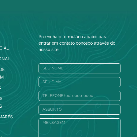
Preencha o formulário abaixo para
entrar em contato conosco através do
CIAL
nosso site.
ONAL
DE
EM
S
S
S
 MARÉS