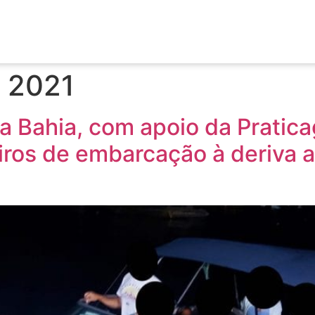
e 2021
a Bahia, com apoio da Pratica
ros de embarcação à deriva a