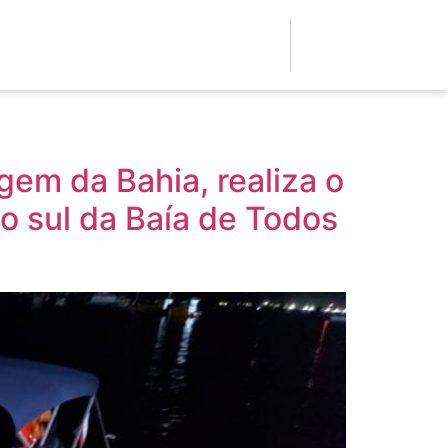
gem da Bahia, realiza o
o sul da Baía de Todos