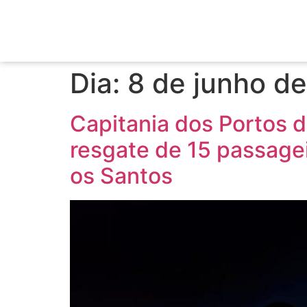
Dia:
8 de junho d
Capitania dos Portos d
resgate de 15 passagei
os Santos